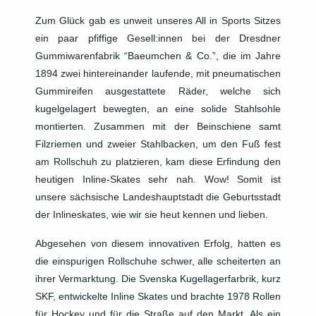
Zum Glück gab es unweit unseres All in Sports Sitzes
ein paar pfiffige Gesell:innen bei der Dresdner
Gummiwarenfabrik “Baeumchen & Co.”, die im Jahre
1894 zwei hintereinander laufende, mit pneumatischen
Gummireifen ausgestattete Räder, welche sich
kugelgelagert bewegten, an eine solide Stahlsohle
montierten. Zusammen mit der Beinschiene samt
Filzriemen und zweier Stahlbacken, um den Fuß fest
am Rollschuh zu platzieren, kam diese Erfindung den
heutigen Inline-Skates sehr nah. Wow! Somit ist
unsere sächsische Landeshauptstadt die Geburtsstadt
der Inlineskates, wie wir sie heut kennen und lieben.
Abgesehen von diesem innovativen Erfolg, hatten es
die einspurigen Rollschuhe schwer, alle scheiterten an
ihrer Vermarktung. Die Svenska Kugellagerfarbrik, kurz
SKF, entwickelte Inline Skates und brachte 1978 Rollen
für Hockey und für die Straße auf den Markt. Als ein