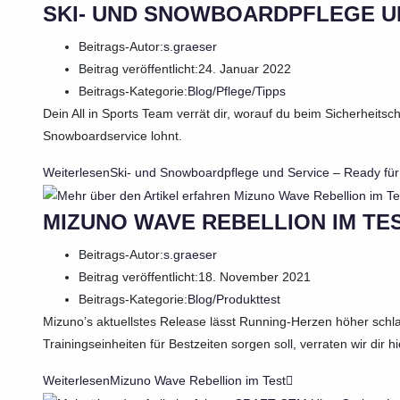
SKI- UND SNOWBOARDPFLEGE UN
Beitrags-Autor:
s.graeser
Beitrag veröffentlicht:
24. Januar 2022
Beitrags-Kategorie:
Blog
/
Pflege
/
Tipps
Dein All in Sports Team verrät dir, worauf du beim Sicherheitsch
Snowboardservice lohnt.
Weiterlesen
Ski- und Snowboardpflege und Service – Ready für
MIZUNO WAVE REBELLION IM TE
Beitrags-Autor:
s.graeser
Beitrag veröffentlicht:
18. November 2021
Beitrags-Kategorie:
Blog
/
Produkttest
Mizuno’s aktuellstes Release lässt Running-Herzen höher schl
Trainingseinheiten für Bestzeiten sorgen soll, verraten wir dir hi
Weiterlesen
Mizuno Wave Rebellion im Test