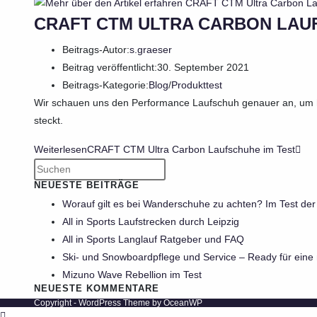
CRAFT CTM ULTRA CARBON LAU
Beitrags-Autor:
s.graeser
Beitrag veröffentlicht:
30. September 2021
Beitrags-Kategorie:
Blog
/
Produkttest
Wir schauen uns den Performance Laufschuh genauer an, um 
steckt.
Weiterlesen
CRAFT CTM Ultra Carbon Laufschuhe im Test
NEUESTE BEITRÄGE
Worauf gilt es bei Wanderschuhe zu achten? Im Test d
All in Sports Laufstrecken durch Leipzig
All in Sports Langlauf Ratgeber und FAQ
Ski- und Snowboardpflege und Service – Ready für eine
Mizuno Wave Rebellion im Test
NEUESTE KOMMENTARE
Copyright - WordPress Theme by OceanWP